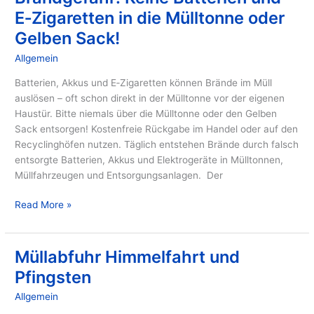
E‑Zigaretten in die Mülltonne oder
Gelben
Sack!
Gelben Sack!
Allgemein
/ Von
GIB
Batterien, Akkus und E‑Zigaretten können Brände im Müll
auslösen – oft schon direkt in der Mülltonne vor der eigenen
Haustür. Bitte niemals über die Mülltonne oder den Gelben
Sack entsorgen! Kostenfreie Rückgabe im Handel oder auf den
Recyclinghöfen nutzen. Täglich entstehen Brände durch falsch
entsorgte Batterien, Akkus und Elektrogeräte in Mülltonnen,
Müllfahrzeugen und Entsorgungsanlagen. Der
Read More »
Müllabfuhr Himmelfahrt und
Müllabfuhr
Himmelfahrt
Pfingsten
und
Allgemein
/ Von
GIB
Pfingsten