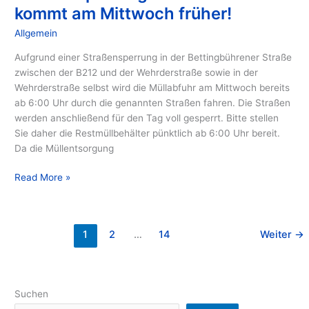
Berne:
kommt am Mittwoch früher!
Müllabfuhr
Allgemein
/ Von
GIB
kommt
am
Aufgrund einer Straßensperrung in der Bettingbührener Straße
Mittwoch
zwischen der B212 und der Wehrderstraße sowie in der
früher!
Wehrderstraße selbst wird die Müllabfuhr am Mittwoch bereits
ab 6:00 Uhr durch die genannten Straßen fahren. Die Straßen
werden anschließend für den Tag voll gesperrt. Bitte stellen
Sie daher die Restmüllbehälter pünktlich ab 6:00 Uhr bereit.
Da die Müllentsorgung
Read More »
1
2
…
14
Weiter
→
Suchen