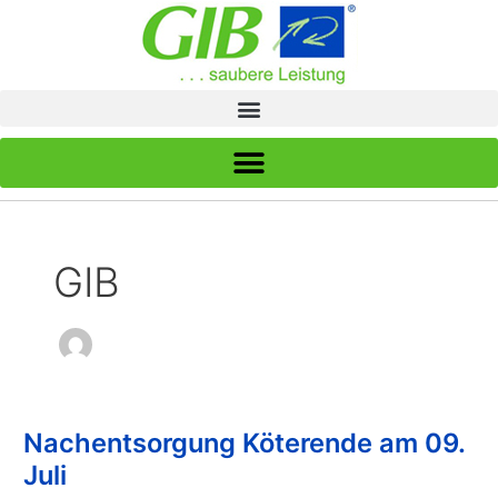
Zum
Inhalt
springen
GIB
Nachentsorgung Köterende am 09.
Nachentsorgung
Köterende
Juli
am