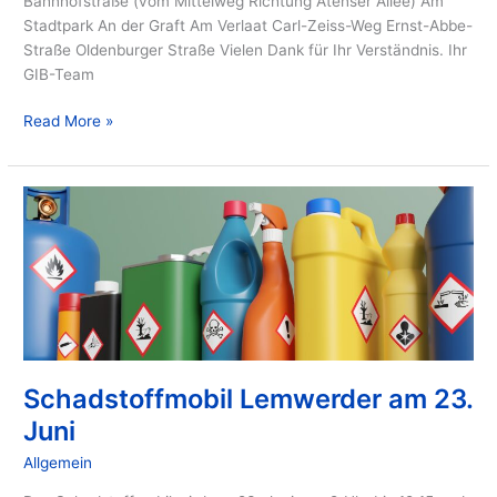
Bahnhofstraße (vom Mittelweg Richtung Atenser Allee) Am
Stadtpark An der Graft Am Verlaat Carl-Zeiss-Weg Ernst-Abbe-
Straße Oldenburger Straße Vielen Dank für Ihr Verständnis. Ihr
GIB-Team
Read More »
Schadstoffmobil
Lemwerder
am
23.
Juni
Schadstoffmobil Lemwerder am 23.
Juni
Allgemein
/ Von
GIB