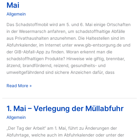
Mai
Allgemein
/ Von
GIB
Das Schadstoffmobil wird am 5. und 6. Mai einige Ortschaften
in der Wesermarsch anfahren, um schadstoffhaltige Abfälle
aus Privathaushalten anzunehmen. Die Haltestellen sind im
Abfuhrkalender, im Internet unter www.gib-entsorgung.de und
der GIB-Abfall-App zu finden. Woran erkennt man die
schadstoffhaltigen Produkte? Hinweise wie giftig, brennbar,
ätzend, brandfördernd, reizend, gesundheits- und
umweltgefährdend sind sichere Anzeichen dafür, dass
Read More »
1. Mai – Verlegung der Müllabfuhr
1.
Mai
Allgemein
/ Von
GIB
–
Verlegung
„Der Tag der Arbeit“ am 1. Mai, führt zu Änderungen der
der
Abfuhrtage, welche auch im Abfuhrkalender oder unter der