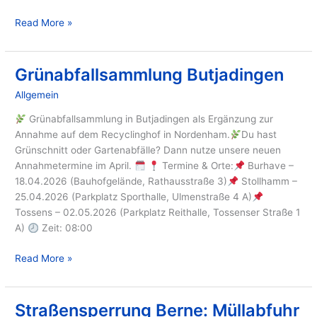
Read More »
Grünabfallsammlung Butjadingen
Grünabfallsammlung
Butjadingen
Allgemein
/ Von
GIB
Grünabfallsammlung in Butjadingen als Ergänzung zur
Annahme auf dem Recyclinghof in Nordenham.
Du hast
Grünschnitt oder Gartenabfälle? Dann nutze unsere neuen
Annahmetermine im April.
Termine & Orte:
Burhave –
18.04.2026 (Bauhofgelände, Rathausstraße 3)
Stollhamm –
25.04.2026 (Parkplatz Sporthalle, Ulmenstraße 4 A)
Tossens – 02.05.2026 (Parkplatz Reithalle, Tossenser Straße 1
A)
Zeit: 08:00
Read More »
Straßensperrung Berne: Müllabfuhr
Straßensperrung