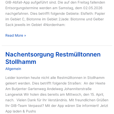
Müllabfuhr
GIB-Abfall-App aufgeführt sind. Die auf den Freitag fallenden
Entsorgungstermine werden am Samstag, dem 02.05.2026
nachgefahren. Dies betrifft folgende Gebiete: Elsfleth: Papier
im Gebiet C, Biotonne im Gebiet 2Jade: Biotonne und Gelber
Sack jeweils im Gebiet 4Nordenham:
Read More »
Nachentsorgung Restmülltonnen
Nachentsorgung
Restmülltonnen
Stollhamm
Stollhamm
Allgemein
/ Von
GIB
Leider konnten heute nicht alle Restmülltonnen in Stollhamm
geleert werden. Dies betrifft folgende Straßen: An der Heete
Am Butjenter Gartenweg Andelweg Johanniterstraße
Langewisk Wir holen dies bereits am Mittwoch, den 15. April,
nach. Vielen Dank für Ihr Verständnis. Mit freundlichen Grüßen
Ihr GIB-Team Verpasst? Mit der App wären Sie informiert! Jetzt
App laden & Pushs