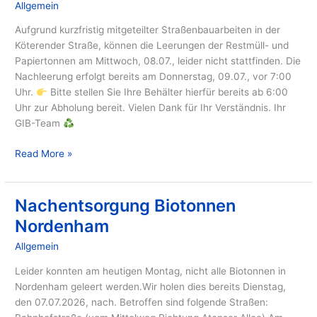
Allgemein
/ Von
GIB
09.
Juli
Aufgrund kurzfristig mitgeteilter Straßenbauarbeiten in der
Köterender Straße, können die Leerungen der Restmüll- und
Papiertonnen am Mittwoch, 08.07., leider nicht stattfinden. Die
Nachleerung erfolgt bereits am Donnerstag, 09.07., vor 7:00
Uhr.
Bitte stellen Sie Ihre Behälter hierfür bereits ab 6:00
Uhr zur Abholung bereit. Vielen Dank für Ihr Verständnis. Ihr
GIB-Team
Read More »
Nachentsorgung Biotonnen
Nachentsorgung
Biotonnen
Nordenham
Nordenham
Allgemein
/ Von
GIB
Leider konnten am heutigen Montag, nicht alle Biotonnen in
Nordenham geleert werden.Wir holen dies bereits Dienstag,
den 07.07.2026, nach. Betroffen sind folgende Straßen: