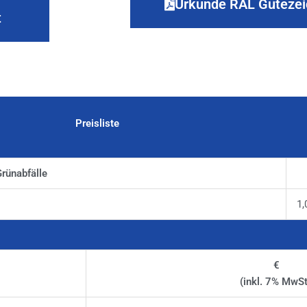
Urkunde RAL Güteze
t
Preisliste
Grünabfälle
1,
€
(inkl. 7% MwSt