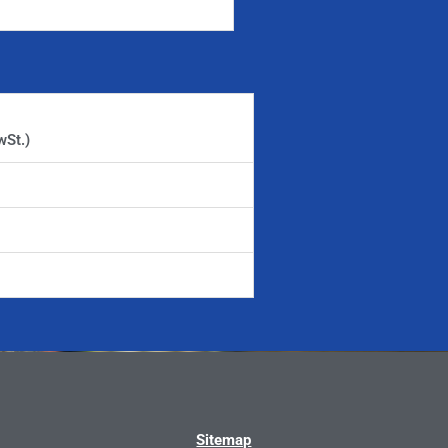
wSt.)
Sitemap