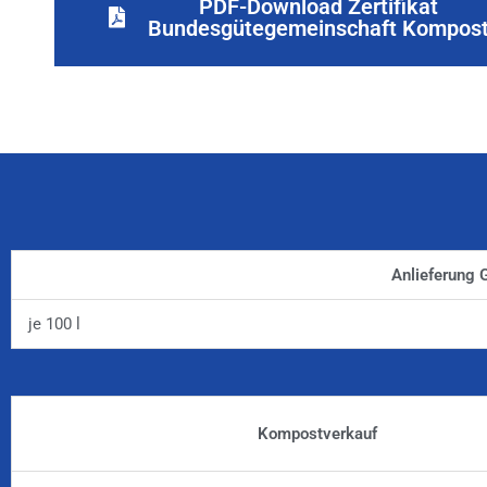
PDF-Download Zertifikat
Bundesgütegemeinschaft Kompos
Anlieferung 
je 100 l
Kompostverkauf