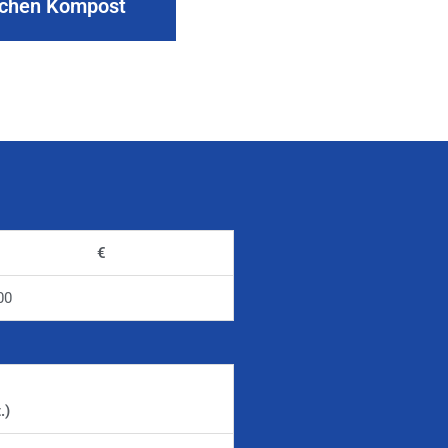
ichen Kompost
€
00
.)