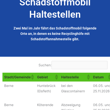
Schadstoffmobil
Haltestellen
Zwei Mal im Jahr fährt das Schadstoffmobil folgende
Orte an, in denen es keine Recyclinghöfe mit
Schadstoffannahmestelle gibt.
Suchen:
Stadt/Gemeinde
Gebiet
Haltestelle
Datum
Berne
Huntebrück
bei den
06.05. un
(Elsfleth)
Glascontainern
25.11.2026
Berne
Köterende
Abzweigung
06.05. un