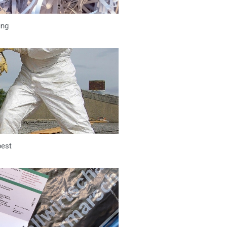
ung
best