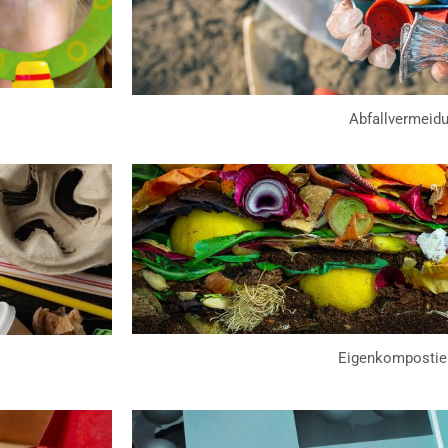
Abfallvermeid
Eigenkompostie