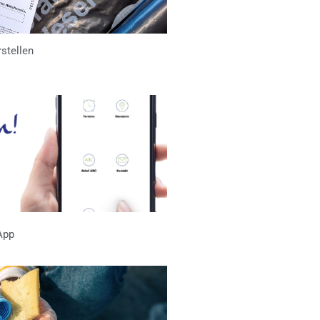
rstellen
App