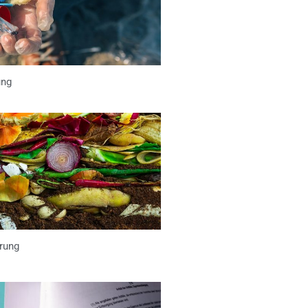
ung
rung