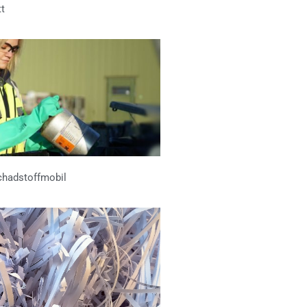
tt
chadstoffmobil