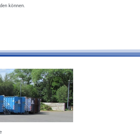
rden können.
e