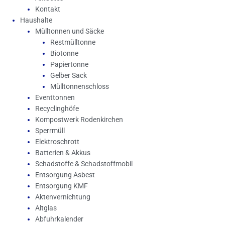
Kontakt
Haushalte
Mülltonnen und Säcke
Restmülltonne
Biotonne
Papiertonne
Gelber Sack
Mülltonnenschloss
Eventtonnen
Recyclinghöfe
Kompostwerk Rodenkirchen
Sperrmüll
Elektroschrott
Batterien & Akkus
Schadstoffe & Schadstoffmobil
Entsorgung Asbest
Entsorgung KMF
Aktenvernichtung
Altglas
Abfuhrkalender