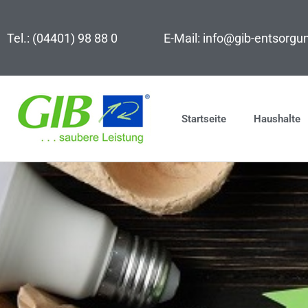
Zum
Inhalt
Tel.: (04401) 98 88 0
E-Mail: info@gib-entsorgu
springen
Startseite
Haushalte