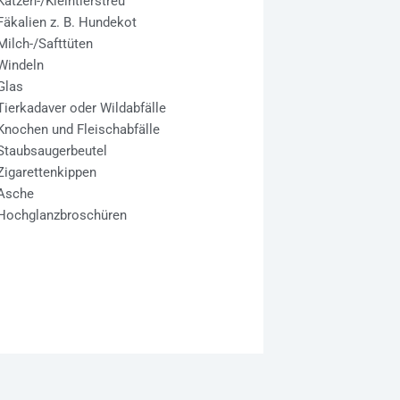
Katzen-/Kleintierstreu
Fäkalien z. B. Hundekot
Milch-/Safttüten
Windeln
Glas
Tierkadaver oder Wildabfälle
Knochen und Fleischabfälle
Staubsaugerbeutel
Zigarettenkippen
Asche
Hochglanzbroschüren