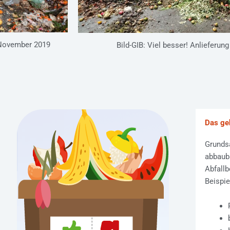
e November 2019
Bild-GIB: Viel besser! Anlieferu
Das geh
Grundsä
abbauba
Abfallb
Beispie